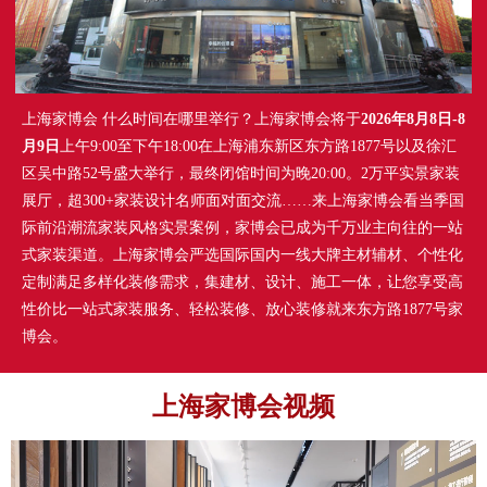
上海家博会 什么时间在哪里举行？上海家博会将于
2026年8月8日-8
月9日
上午9:00至下午18:00在上海浦东新区东方路1877号以及徐汇
区吴中路52号盛大举行，最终闭馆时间为晚20:00。2万平实景家装
展厅，超300+家装设计名师面对面交流……来上海家博会看当季国
际前沿潮流家装风格实景案例，家博会已成为千万业主向往的一站
式家装渠道。上海家博会严选国际国内一线大牌主材辅材、个性化
定制满足多样化装修需求，集建材、设计、施工一体，让您享受高
性价比一站式家装服务、轻松装修、放心装修就来东方路1877号家
博会。
上海家博会视频