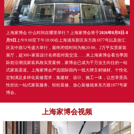
上海家博会 什么时间在哪里举行？上海家博会将于
2026年8月8日-8
月9日
上午9:00至下午18:00在上海浦东新区东方路1877号以及徐汇
区吴中路52号盛大举行，最终闭馆时间为晚20:00。2万平实景家装
展厅，超300+家装设计名师面对面交流……来上海家博会看当季国
际前沿潮流家装风格实景案例，家博会已成为千万业主向往的一站
式家装渠道。上海家博会严选国际国内一线大牌主材辅材、个性化
定制满足多样化装修需求，集建材、设计、施工一体，让您享受高
性价比一站式家装服务、轻松装修、放心装修就来东方路1877号家
博会。
上海家博会视频