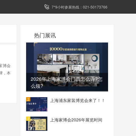
7*9小时参展热线：021-50173766
热门展讯
次家博会
品牌，本
2026年上海家博会门票怎么弄?怎
么领?
2
上海浦东家装博览会来了！！
3
上海家博会2026年展览时间