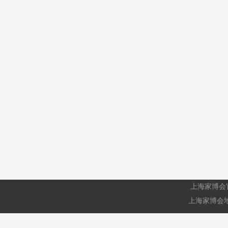
上海家博会
上海家博会