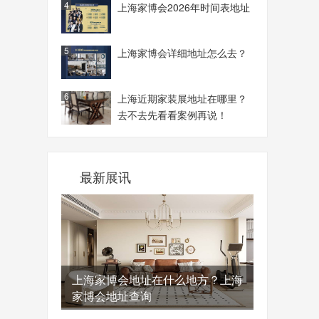
4
上海家博会2026年时间表地址
5
上海家博会详细地址怎么去？
6
上海近期家装展地址在哪里？
去不去先看看案例再说！
最新展讯
上海家博会地址在什么地方？上海
家博会地址查询