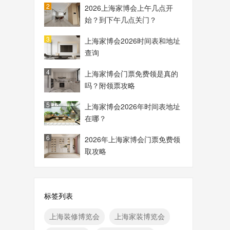
2
2026上海家博会上午几点开
始？到下午几点关门？
3
上海家博会2026时间表和地址
查询
4
上海家博会门票免费领是真的
吗？附领票攻略
5
上海家博会2026年时间表地址
在哪？
6
2026年上海家博会门票免费领
取攻略
标签列表
上海装修博览会
上海家装博览会